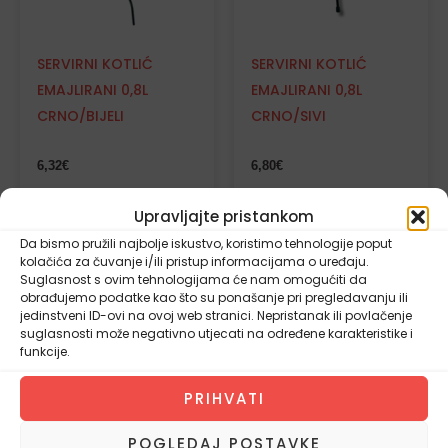
SERVIRNI KOTLIĆ
SERVIRNI KOTLIĆ
EMAJLIRANI 0,8L
EMAJLIRANI 0,8L
CRNO/BIJELI
CRNO/SIVI
6,32
€
6,80
€
DODAJ U
DODAJ U
Upravljajte pristankom
KOŠARICU
KOŠARICU
Da bismo pružili najbolje iskustvo, koristimo tehnologije poput
kolačića za čuvanje i/ili pristup informacijama o uređaju.
Suglasnost s ovim tehnologijama će nam omogućiti da
obrađujemo podatke kao što su ponašanje pri pregledavanju ili
jedinstveni ID-ovi na ovoj web stranici. Nepristanak ili povlačenje
suglasnosti može negativno utjecati na određene karakteristike i
funkcije.
PRIHVATI
POGLEDAJ POSTAVKE