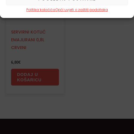
Politika kolačića
Opći uvjeti o zaštiti podataka
SERVIRNI KOTLIĆ
EMAJLIRANI 0,8L
CRVENI
6,80
€
DODAJ U
KOŠARICU