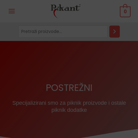
Skip
Pretraga
0
to
content
POSTREŽNI
Specijalizirani smo za piknik proizvode i ostale
piknik dodatke