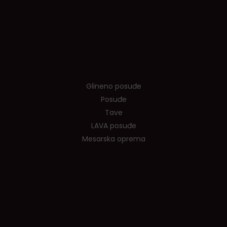
Tvrtka
Glineno posuđe
Posuđe
Tave
LAVA posuđe
Mesarska oprema
Info