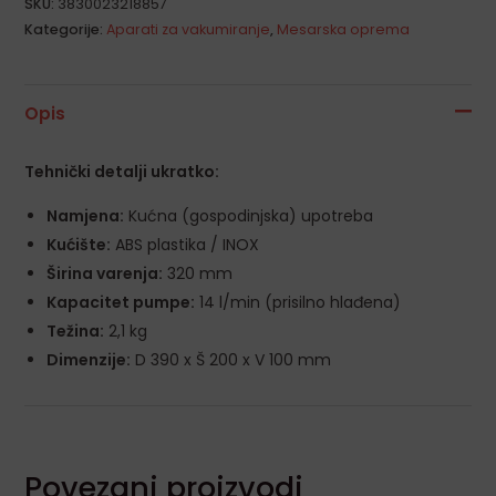
SKU:
3830023218857
Kategorije:
Aparati za vakumiranje
,
Mesarska oprema
Opis
Tehnički detalji ukratko:
Namjena:
Kućna (gospodinjska) upotreba
Kućište:
ABS plastika / INOX
Širina varenja:
320 mm
Kapacitet pumpe:
14 l/min (prisilno hlađena)
Težina:
2,1 kg
Dimenzije:
D 390 x Š 200 x V 100 mm
Povezani proizvodi