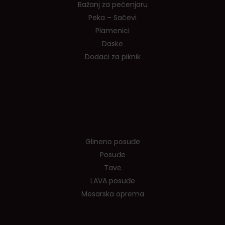
Ražanj za pečenjaru
Peka – Sačevi
Plamenici
Daske
Dodaci za piknik
Tvrtka
Glineno posuđe
Posuđe
Tave
LAVA posuđe
Mesarska oprema