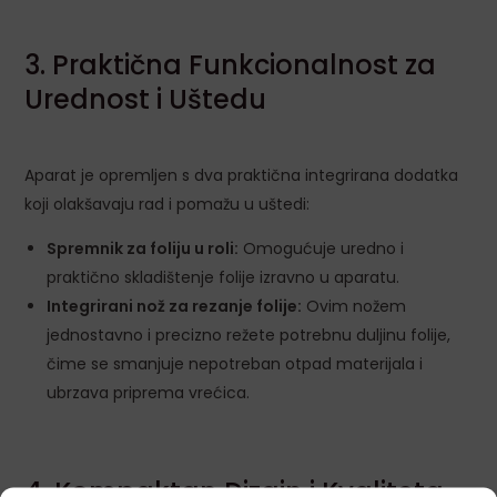
3. Praktična Funkcionalnost za
Urednost i Uštedu
Aparat je opremljen s dva praktična integrirana dodatka
koji olakšavaju rad i pomažu u uštedi:
Spremnik za foliju u roli:
Omogućuje uredno i
praktično skladištenje folije izravno u aparatu.
Integrirani nož za rezanje folije:
Ovim nožem
jednostavno i precizno režete potrebnu duljinu folije,
čime se smanjuje nepotreban otpad materijala i
ubrzava priprema vrećica.
4. Kompaktan Dizajn i Kvaliteta