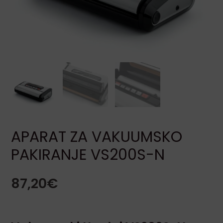
LE
LE
APARAT ZA VAKUUMSKO
PAKIRANJE VS200S-N
LE
87,20
€
LE