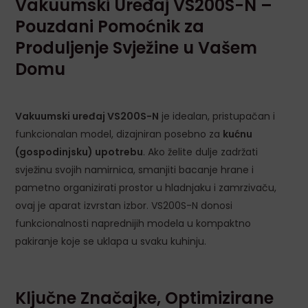
Vakuumski Uređaj VS200S-N –
LE
Pouzdani Pomoćnik za
Produljenje Svježine u Vašem
Domu
Vakuumski uređaj VS200S-N
je idealan, pristupačan i
funkcionalan model, dizajniran posebno za
kućnu
(gospodinjsku) upotrebu
. Ako želite dulje zadržati
svježinu svojih namirnica, smanjiti bacanje hrane i
pametno organizirati prostor u hladnjaku i zamrzivaču,
ovaj je aparat izvrstan izbor. VS200S-N donosi
funkcionalnosti naprednijih modela u kompaktno
pakiranje koje se uklapa u svaku kuhinju.
Ključne Značajke, Optimizirane