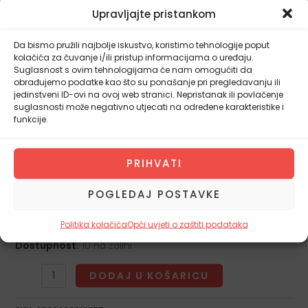
Upravljajte pristankom
Izrade
Da bismo pružili najbolje iskustvo, koristimo tehnologije poput
kolačića za čuvanje i/ili pristup informacijama o uređaju.
Unatoč svojoj učinkovitosti, VS200S-N je izuzetno lagan i
Suglasnost s ovim tehnologijama će nam omogućiti da
obrađujemo podatke kao što su ponašanje pri pregledavanju ili
kompaktan, što potvrđuju njegove dimenzije (D 390 mm,
jedinstveni ID-ovi na ovoj web stranici. Nepristanak ili povlačenje
Š 200 mm, V 100 mm) i mala težina od samo
2,1 kg
.
suglasnosti može negativno utjecati na određene karakteristike i
Kućište je izrađeno od kombinacije
ABS plastike i INOX-a
,
funkcije.
što osigurava stabilnost i jednostavno održavanje. S
širinom trake za varenje od 320 mm
omogućuje siguran
PRIHVATI
i čvrst var, prikladan za pakiranje većine standardnih
kućanskih vrećica.
POGLEDAJ POSTAVKE
Politika kolačića
Opći uvjeti o zaštiti podataka
Dostupnost:
10 na zalihi
DODAJ U KOŠARICU