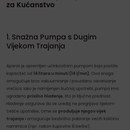
za Kućanstvo
1. Snažna Pumpa s Dugim
Vijekom Trajanja
Aparat je opremljen učinkovitom pumpom koja postiže
kapacitet od
14 litara u minuti (14 l/min)
. Ova snaga
omogućuje brzo vakuumiranje i pouzdano zavarivanje
vrećica. Iako je namijenjen kućnoj upotrebi, pumpa ima
ugrađeno
prisilno hlađenje
, što je ključna prednost.
Hlađenje osigurava da se uređaj ne pregrijava tijekom
češće upotrebe, čime se
produljuje njegov vijek
trajanja
i omogućuje bezbrižno pakiranje većih količina
namirnica (npr. nakon kupovine ili berbe).