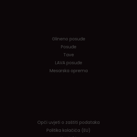
Tvrtka
Glineno posuđe
Posuđe
Tave
LAVA posuđe
Mesarska oprema
Info
Opći uvjeti o zaštiti podataka
Politika kolačića (EU)