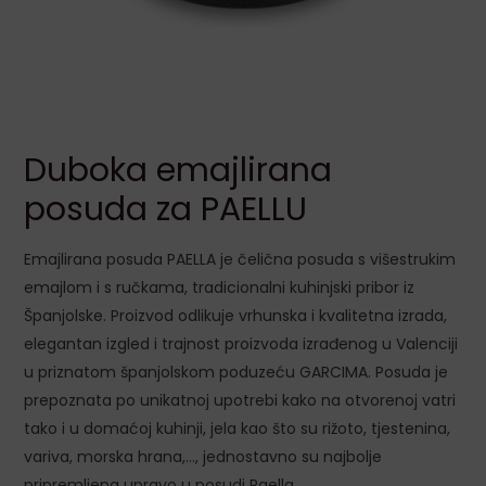
LE
Duboka emajlirana
posuda za PAELLU
Emajlirana posuda PAELLA je čelična posuda s višestrukim
LE
emajlom i s ručkama, tradicionalni kuhinjski pribor iz
Španjolske. Proizvod odlikuje vrhunska i kvalitetna izrada,
elegantan izgled i trajnost proizvoda izrađenog u Valenciji
LE
u priznatom španjolskom poduzeću GARCIMA. Posuda je
prepoznata po unikatnoj upotrebi kako na otvorenoj vatri
LE
tako i u domaćoj kuhinji, jela kao što su rižoto, tjestenina,
variva, morska hrana,…, jednostavno su najbolje
pripremljena upravo u posudi Paella.