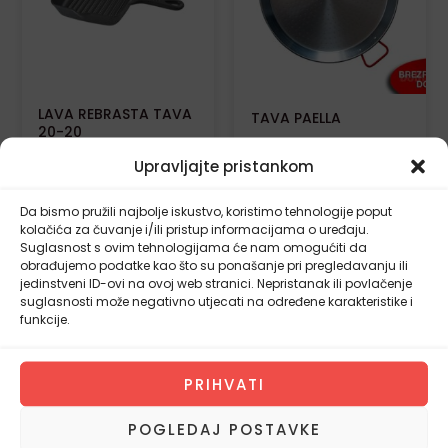
Opcij
se
mog
odabr
LAVA REBRASTA TAVA
TAVA PAELLA
na
20-20
strani
Upravljajte pristankom
proiz
24,00
€
21,60
€
Da bismo pružili najbolje iskustvo, koristimo tehnologije poput
ODABERI
kolačića za čuvanje i/ili pristup informacijama o uređaju.
OPCIJE
DODAJ U
Suglasnost s ovim tehnologijama će nam omogućiti da
KOŠARICU
obrađujemo podatke kao što su ponašanje pri pregledavanju ili
jedinstveni ID-ovi na ovoj web stranici. Nepristanak ili povlačenje
suglasnosti može negativno utjecati na određene karakteristike i
funkcije.
Izvorna
Trenutna
Besplatna dostava
-10%
cijena
cijena
bila
je:
PRIHVATI
je:
68,40€.
76,00€.
POGLEDAJ POSTAVKE