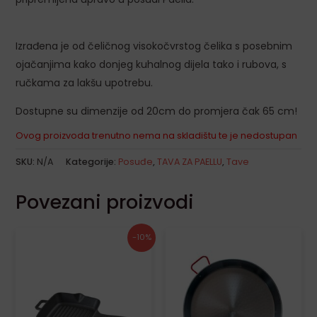
LE
Izrađena je od čeličnog visokočvrstog čelika s posebnim
ojačanjima kako donjeg kuhalnog dijela tako i rubova, s
ručkama za lakšu upotrebu.
Dostupne su dimenzije od 20cm do promjera čak 65 cm!
Ovog proizvoda trenutno nema na skladištu te je nedostupan
SKU:
N/A
Kategorije:
Posuđe
,
TAVA ZA PAELLU
,
Tave
Povezani proizvodi
Izvorna
Trenutna
Ovaj
-10%
cijena
cijena
proiz
bila
je:
je:
21,60€.
ima
24,00€.
više
varija