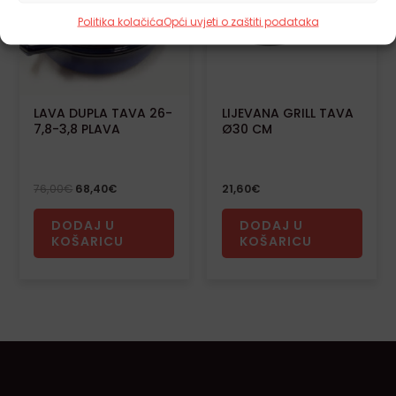
Politika kolačića
Opći uvjeti o zaštiti podataka
LAVA DUPLA TAVA 26-
LIJEVANA GRILL TAVA
7,8-3,8 PLAVA
Ø30 CM
76,00
€
68,40
€
21,60
€
DODAJ U
DODAJ U
KOŠARICU
KOŠARICU