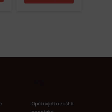
Info
e
Opći uvjeti o zaštiti
podataka