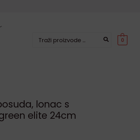
Search
0
for:
posuda, lonac s
reen elite 24cm