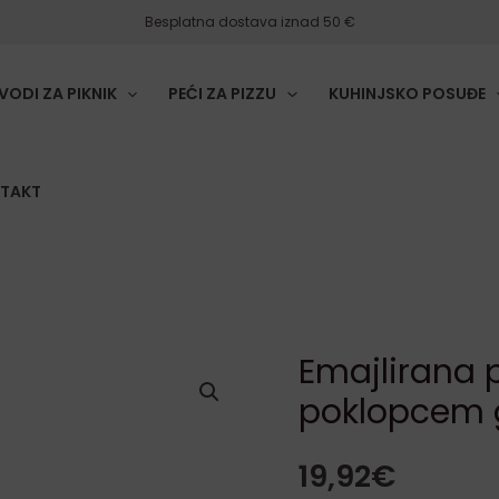
Besplatna dostava iznad 50 €
VODI ZA PIKNIK
PEĆI ZA PIZZU
KUHINJSKO POSUĐE
TAKT
Emajlirana 
Emajlirana
poklopcem g
posuda,
lonac
19,92
€
s