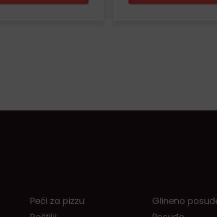
Shop
Tvrtka
Peći za pizzu
Glineno posuđ
Roštilji
Posuđe