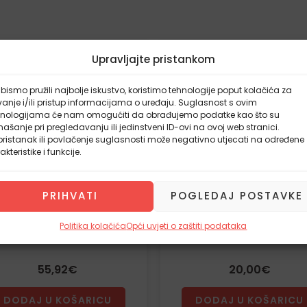
latna dostava
Upravljajte pristankom
bismo pružili najbolje iskustvo, koristimo tehnologije poput kolačića za
anje i/ili pristup informacijama o uređaju. Suglasnost s ovim
hnologijama će nam omogućiti da obrađujemo podatke kao što su
ašanje pri pregledavanju ili jedinstveni ID-ovi na ovoj web stranici.
ristanak ili povlačenje suglasnosti može negativno utjecati na određene
akteristike i funkcije.
PRIHVATI
POGLEDAJ POSTAVKE
AMEN OVALNI PEKAČ S
POSUDA S POKLOPCE
P.40X26
MREŽOM 33 CM
Politika kolačića
Opći uvjeti o zaštiti podataka
55,92
€
20,00
€
DODAJ U KOŠARICU
DODAJ U KOŠARICU