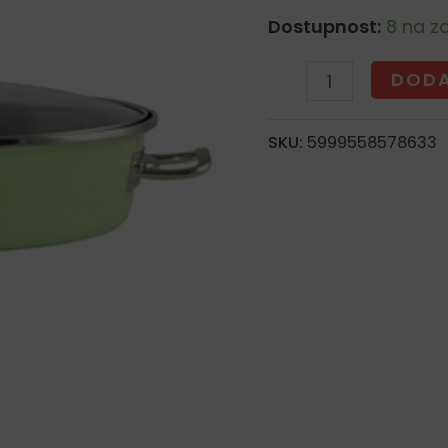
poklopcem
Dostupnost:
8 na za
green
DODA
elite
24cm
SKU:
5999558578633
količina