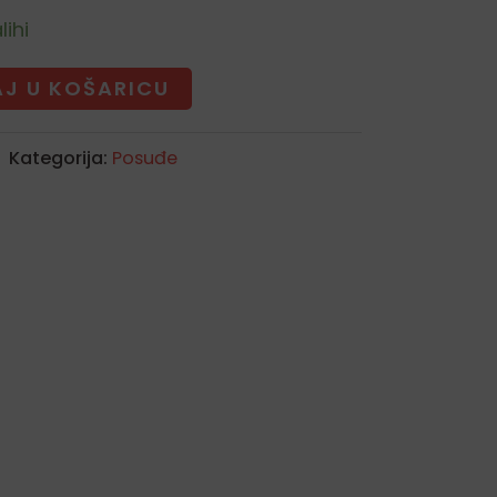
lihi
J U KOŠARICU
Kategorija:
Posuđe