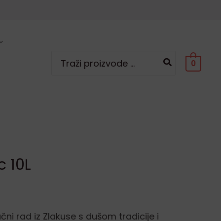
Search
0
for:
c 10L
učni rad iz Zlakuse s dušom tradicije i