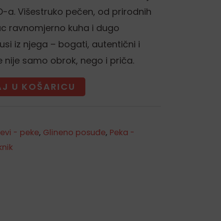
-a. Višestruko pečen, od prirodnih
nac ravnomjerno kuha i dugo
si iz njega – bogati, autentični i
 nije samo obrok, nego i priča.
J U KOŠARICU
evi - peke
,
Glineno posuđe
,
Peka -
knik