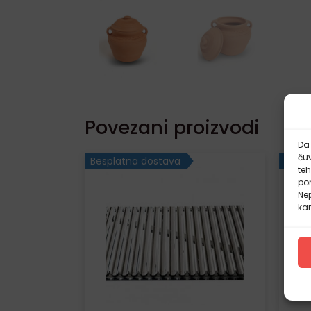
Povezani proizvodi
Da 
čuv
Besplatna dostava
Besp
te
pon
Nep
kar