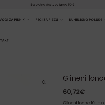
Besplatna dostava iznad 50 €
VODI ZA PIKNIK
PEĆI ZA PIZZU
KUHINJSKO POSUĐE
TAKT
Glineni lona
Glineni
lonac
60,72
€
10L
količina
Glineni lonac 10L – r