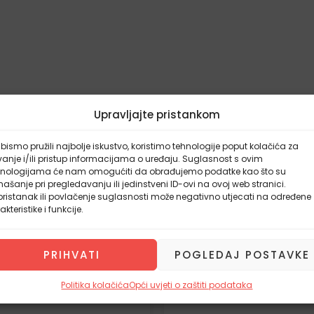
Upravljajte pristankom
bismo pružili najbolje iskustvo, koristimo tehnologije poput kolačića za
Izvorna
Trenutna
anje i/ili pristup informacijama o uređaju. Suglasnost s ovim
latna dostava
-13%
hnologijama će nam omogućiti da obrađujemo podatke kao što su
cijena
cijena
ašanje pri pregledavanju ili jedinstveni ID-ovi na ovoj web stranici.
bila
je:
ristanak ili povlačenje suglasnosti može negativno utjecati na određene
je:
87,20€.
akteristike i funkcije.
100,00€.
PRIHVATI
POGLEDAJ POSTAVKE
Politika kolačića
Opći uvjeti o zaštiti podataka