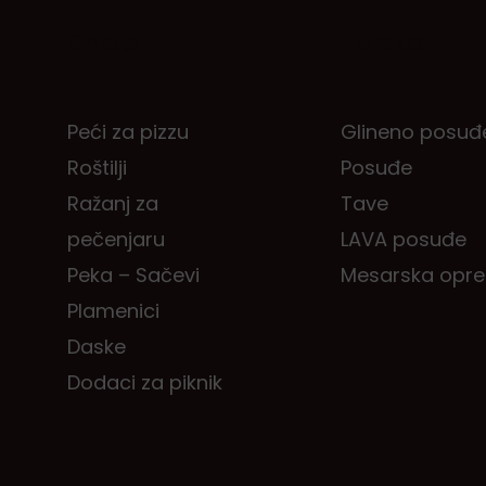
Shop
Tvrtka
Peći za pizzu
Glineno posuđ
Roštilji
Posuđe
Ražanj za
Tave
pečenjaru
LAVA posuđe
Peka – Sačevi
Mesarska opr
Plamenici
Daske
Dodaci za piknik