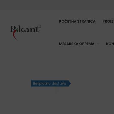
Skip
to
content
POČETNA STRANICA
PROIZ
MESARSKA OPREMA
KON
Besplatna dostava