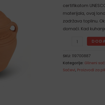
certifikatom UNESCO
materijala, ovaj lo
zadržava toplinu. Oku
domaći. Kad kuhanje
DODA
SKU:
119700887
Kategorije:
Glineni sač
Sačevi
,
Proizvodi za pi