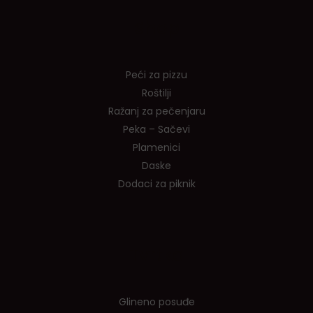
Shop
Peći za pizzu
Roštilji
Ražanj za pečenjaru
Peka – Sačevi
Plamenici
Daske
Dodaci za piknik
Tvrtka
Glineno posuđe