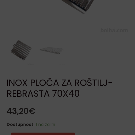
LE
LE
INOX PLOČA ZA ROŠTILJ-
REBRASTA 70X40
LE
43,20
€
LE
Dostupnost:
1 na zalihi