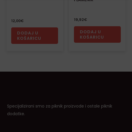
19,92
€
12,00
€
DODAJ U
DODAJ U
KOŠARICU
KOŠARICU
Specijalizirani smo za piknik proizvode i ostale piknik
dodatke.