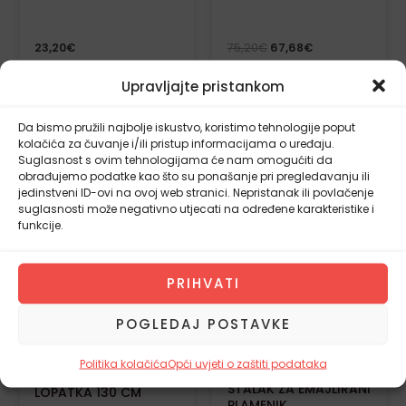
23,20
€
75,20
€
67,68
€
DODAJ U
DODAJ U
Upravljajte pristankom
KOŠARICU
KOŠARICU
Da bismo pružili najbolje iskustvo, koristimo tehnologije poput
kolačića za čuvanje i/ili pristup informacijama o uređaju.
Suglasnost s ovim tehnologijama će nam omogućiti da
obrađujemo podatke kao što su ponašanje pri pregledavanju ili
jedinstveni ID-ovi na ovoj web stranici. Nepristanak ili povlačenje
suglasnosti može negativno utjecati na određene karakteristike i
funkcije.
PRIHVATI
POGLEDAJ POSTAVKE
Politika kolačića
Opći uvjeti o zaštiti podataka
STALAK ZA EMAJLIRANI
LOPATKA 130 CM
PLAMENIK