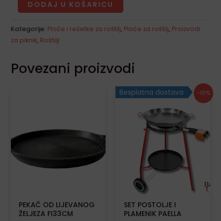
LE
DODAJ U KOŠARICU
Kategorije:
Ploče i rešetke za roštilj
,
Ploče za roštilj
,
Proizvodi
za piknik
,
Roštilji
Povezani proizvodi
Izvorna
Trenutna
Besplatna dostava
-10%
cijena
cijena
bila
je:
je:
67,68€.
75,20€.
PEKAČ OD LIJEVANOG
SET POSTOLJE I
ŽELJEZA FI33CM
PLAMENIK PAELLA