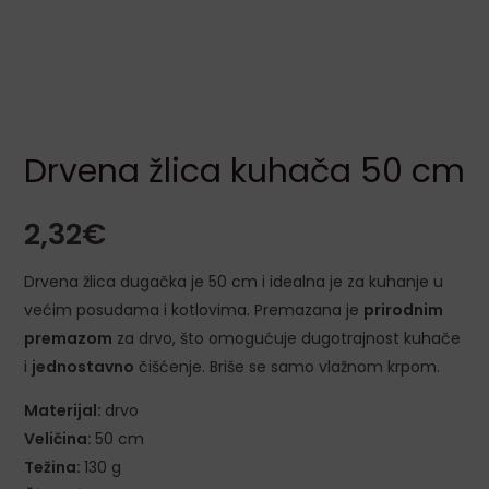
LE
Drvena žlica kuhača 50 cm
2,32
€
LE
Drvena žlica dugačka je 50 cm i idealna je za kuhanje u
većim posudama i kotlovima. Premazana je
prirodnim
premazom
za drvo, što omogućuje dugotrajnost kuhače
LE
i
jednostavno
čišćenje. Briše se samo vlažnom krpom.
Materijal:
drvo
LE
Veličina:
50 cm
Težina:
130 g