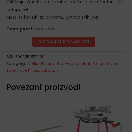
LE
Čišćenje:
Operite neutralnim tekućim deterdžentom! Ne
natapajte!
Može se koristiti za pripremu gotovo svih jela.
Dostupnost:
4 na zalihi
DODAJ U KOŠARICU
SKU:
5999558571030
Kategorije:
Kotlići
,
Posuđe
,
Proizvodi za piknik
,
Stalci i dodaci
,
Tave
,
Tave | Proizvodi za piknik
Povezani proizvodi