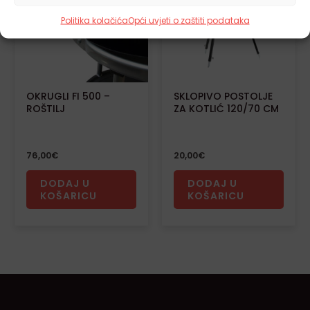
Politika kolačića
Opći uvjeti o zaštiti podataka
OKRUGLI FI 500 –
SKLOPIVO POSTOLJE
ROŠTILJ
ZA KOTLIĆ 120/70 CM
76,00
€
20,00
€
DODAJ U
DODAJ U
KOŠARICU
KOŠARICU