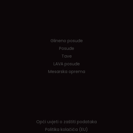
Tvrtka
Glineno posuđe
Posuđe
Tave
LAVA posuđe
Mesarska oprema
Info
Opći uvjeti o zaštiti podataka
Politika kolačića (EU)