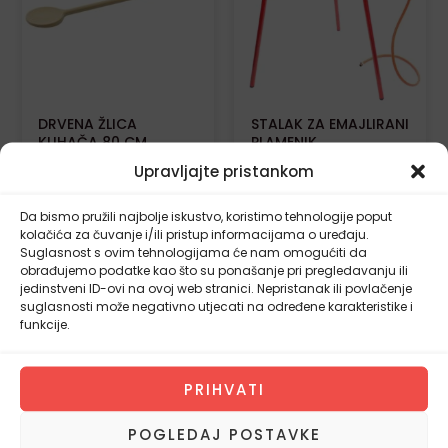
DRVENA ŽLICA
STALAK ZA EMAJLIRANI
KUHAČA 80 CM
PLAMENIK
Upravljajte pristankom
5,60
€
19,92
€
Da bismo pružili najbolje iskustvo, koristimo tehnologije poput
kolačića za čuvanje i/ili pristup informacijama o uređaju.
DODAJ U
DODAJ U
Suglasnost s ovim tehnologijama će nam omogućiti da
KOŠARICU
KOŠARICU
obrađujemo podatke kao što su ponašanje pri pregledavanju ili
jedinstveni ID-ovi na ovoj web stranici. Nepristanak ili povlačenje
suglasnosti može negativno utjecati na određene karakteristike i
funkcije.
Besplatna dostava
PRIHVATI
POGLEDAJ POSTAVKE