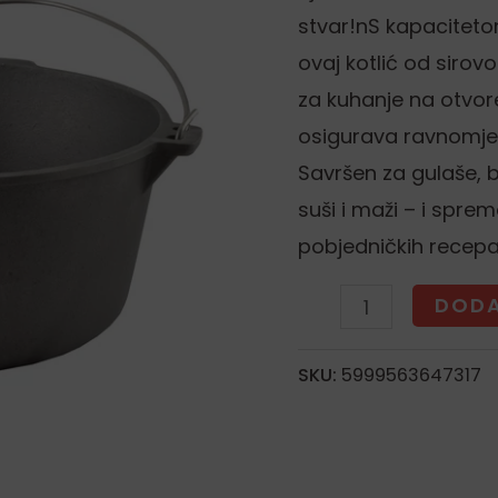
količina
stvar!nS kapacitetom
ovaj kotlić od sirov
za kuhanje na otvore
osigurava ravnomjern
Savršen za gulaše, b
suši i maži – i spre
pobjedničkih recepa
DODA
SKU:
5999563647317