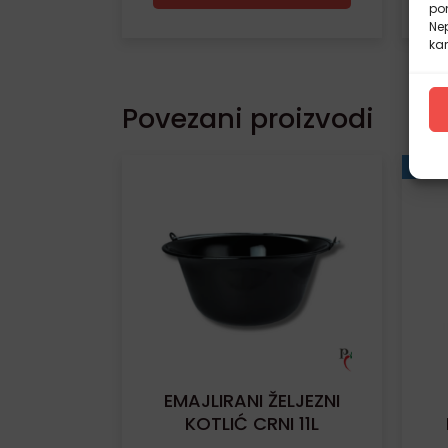
pon
Nep
kar
Povezani proizvodi
Besp
EMAJLIRANI ŽELJEZNI
KOTLIĆ CRNI 11L