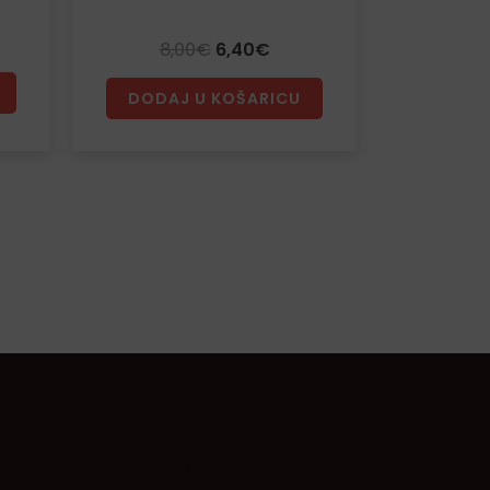
8,00
€
6,40
€
DODAJ U KOŠARICU
Info