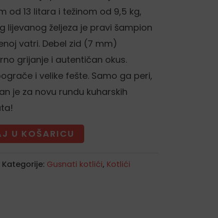
 od 13 litara i težinom od 9,5 kg,
og lijevanog željeza je pravi šampion
noj vatri. Debel zid (7 mm)
o grijanje i autentičan okus.
ograče i velike fešte. Samo ga peri,
man je za novu rundu kuharskih
ta!
J U KOŠARICU
Kategorije:
Gusnati kotlići
,
Kotlići