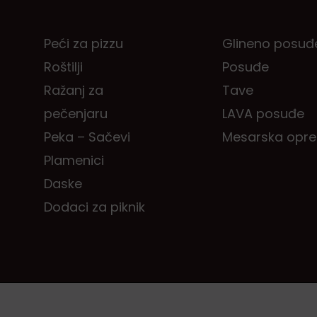
Peći za pizzu
Glineno posuđ
Roštilji
Posuđe
Ražanj za
Tave
pečenjaru
LAVA posuđe
Peka – Sačevi
Mesarska opr
Plamenici
Daske
Dodaci za piknik