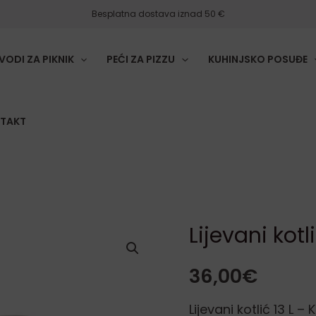
Besplatna dostava iznad 50 €
VODI ZA PIKNIK
PEĆI ZA PIZZU
KUHINJSKO POSUĐE
TAKT
Lijevani kotli
Lijevani
kotlić
36,00
€
13
L
Lijevani kotlić 13 L 