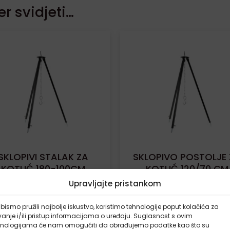
r svidjeti…
SKLOPIVI STALAK ZA
SKLOPIVO POSTOLJE 
KOTLIĆ 180-100CM
KOTLIĆ 120/70 CM
Upravljajte pristankom
28,00
€
20,00
€
bismo pružili najbolje iskustvo, koristimo tehnologije poput kolačića za
anje i/ili pristup informacijama o uređaju. Suglasnost s ovim
DODAJ U KOŠARICU
DODAJ U KOŠARICU
hnologijama će nam omogućiti da obrađujemo podatke kao što su