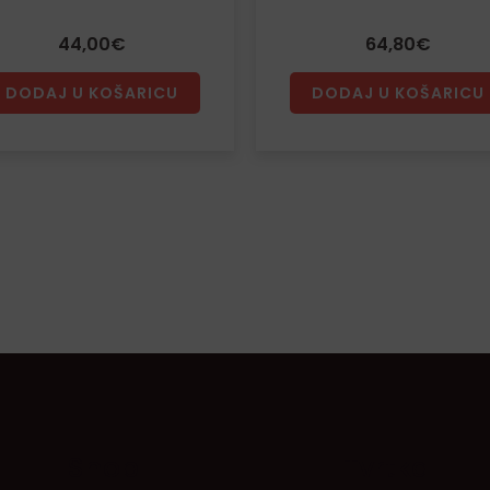
44,00
€
64,80
€
DODAJ U KOŠARICU
DODAJ U KOŠARICU
Shop
Tvrtka