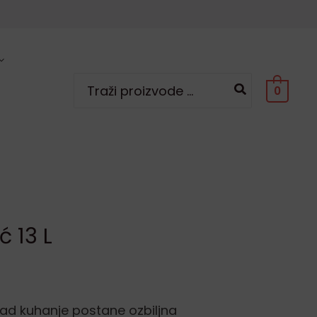
Search
0
for:
ć 13 L
– Kad kuhanje postane ozbiljna