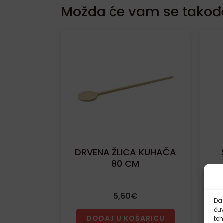
Možda će vam se takođe
DRVENA ŽLICA KUHAČA
80 CM
5,60
€
Da 
čuv
DODAJ U KOŠARICU
te