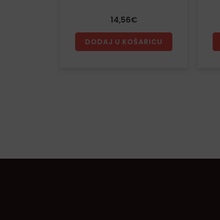
14,56
€
DODAJ U KOŠARICU