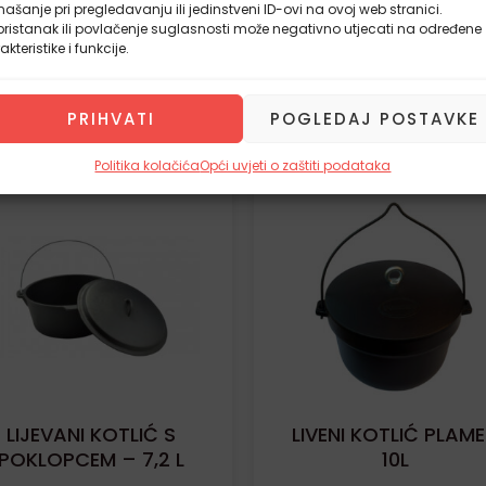
ašanje pri pregledavanju ili jedinstveni ID-ovi na ovoj web stranici.
ristanak ili povlačenje suglasnosti može negativno utjecati na određene
akteristike i funkcije.
PRIHVATI
POGLEDAJ POSTAVKE
Politika kolačića
Opći uvjeti o zaštiti podataka
latna dostava
Besplatna dostava
LIJEVANI KOTLIĆ S
LIVENI KOTLIĆ PLAM
POKLOPCEM – 7,2 L
10L