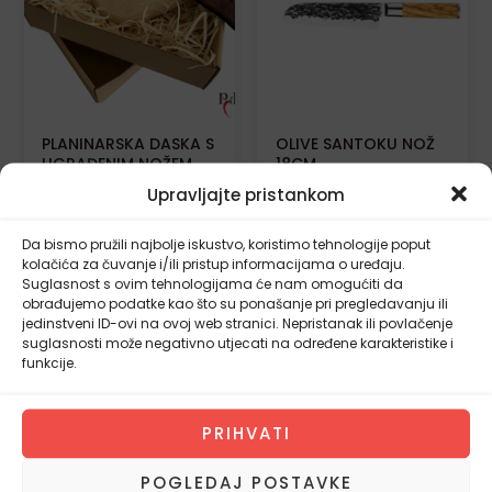
PLANINARSKA DASKA S
OLIVE SANTOKU NOŽ
UGRAĐENIM NOŽEM
18CM
Upravljajte pristankom
39,20
€
81,60
€
Da bismo pružili najbolje iskustvo, koristimo tehnologije poput
kolačića za čuvanje i/ili pristup informacijama o uređaju.
DODAJ U
DODAJ U
Suglasnost s ovim tehnologijama će nam omogućiti da
KOŠARICU
KOŠARICU
obrađujemo podatke kao što su ponašanje pri pregledavanju ili
jedinstveni ID-ovi na ovoj web stranici. Nepristanak ili povlačenje
suglasnosti može negativno utjecati na određene karakteristike i
funkcije.
Besplatna dostava
Besplatna dostava
PRIHVATI
POGLEDAJ POSTAVKE