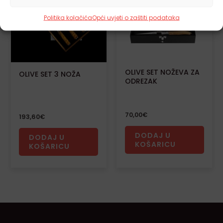
Politika kolačića
Opći uvjeti o zaštiti podataka
OLIVE SET NOŽEVA ZA
OLIVE SET 3 NOŽA
ODREZAK
70,00
€
193,60
€
DODAJ U
DODAJ U
KOŠARICU
KOŠARICU