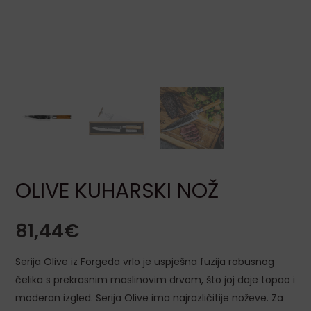
LE
LE
OLIVE KUHARSKI NOŽ
LE
81,44
€
Serija Olive iz Forgeda vrlo je uspješna fuzija robusnog
LE
čelika s prekrasnim maslinovim drvom, što joj daje topao i
moderan izgled. Serija Olive ima najrazličitije noževe. Za