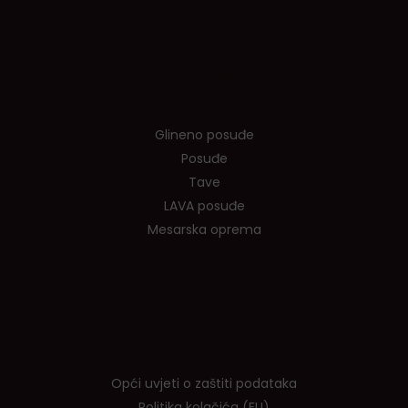
Tvrtka
Glineno posuđe
Posuđe
Tave
LAVA posuđe
Mesarska oprema
Info
Opći uvjeti o zaštiti podataka
Politika kolačića (EU)