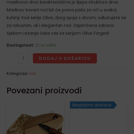
LE
maslinovo drvo karakteristična je lijepa struktura drva.
Maslinov kovani nož bit će prava paša za oči u svakoj
kuhinji. Kod serije Olive, zbog spoja s drvom, odlučujete se
za robustan, ali i elegantan nož. Zajamčena zabava
tijekom rezanja čeka vas sa serijom Olive Forged!
Dostupnost:
2 na zalihi
DODAJ U KOŠARICU
Kategorija:
nož
Povezani proizvodi
Besplatna dostava