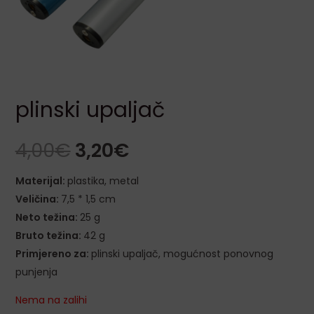
LE
plinski upaljač
4,00
€
3,20
€
LE
Materijal:
plastika, metal
Veličina:
7,5 * 1,5 cm
Neto težina:
25 g
LE
Bruto težina:
42 g
Primjereno za:
plinski upaljač, mogućnost ponovnog
LE
punjenja
Nema na zalihi