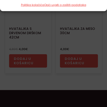
Politika kolačića
Opći uvjeti o zaštiti podataka
HVATALJKA S
HVATALJKA ZA MESO
DRVENOM DRŠKOM
30CM
42CM
4,80
€
4,00
€
4,00
€
DODAJ U
DODAJ U
KOŠARICU
KOŠARICU