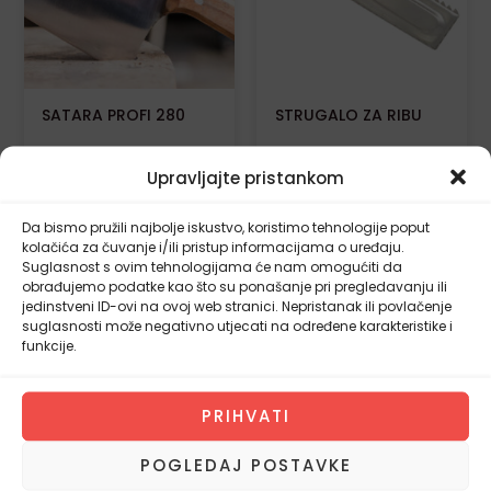
SATARA PROFI 280
STRUGALO ZA RIBU
Upravljajte pristankom
48,00
€
4,00
€
3,40
€
Da bismo pružili najbolje iskustvo, koristimo tehnologije poput
kolačića za čuvanje i/ili pristup informacijama o uređaju.
DODAJ U
DODAJ U
Suglasnost s ovim tehnologijama će nam omogućiti da
KOŠARICU
KOŠARICU
obrađujemo podatke kao što su ponašanje pri pregledavanju ili
jedinstveni ID-ovi na ovoj web stranici. Nepristanak ili povlačenje
suglasnosti može negativno utjecati na određene karakteristike i
funkcije.
Izvorna
Trenutna
-17%
cijena
cijena
bila
je:
PRIHVATI
je:
4,00€.
4,80€.
POGLEDAJ POSTAVKE