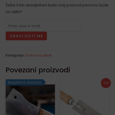
LE
Želite li biti obaviješteni kada ovaj proizvod ponovno bude
na zalihi?
OBAVIJESTI ME
Kategorija:
Dodaci za piknik
Povezani proizvodi
Izvorna
Trenutna
Besplatna dostava
-15%
cijena
cijena
bila
je:
je:
3,40€.
4,00€.