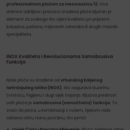
LE
profesionalnom pločom za mesoreznicu 12
. Ova
iznimno izdržljiva i precizno izrađena ploča ključan je
element za svakoga tko cijeni kvalitetu pri pripremi
kobasica, pašteta, mljevenih odrezaka ili drugih mesnih
specijaliteta.
INOX Kvaliteta i Revolucionarna Samobrusiva
Funkcija
Naše ploče su izrađene od
vrhunskog kaljenog
nehrđajućeg čelika (INOX)
, što osigurava izuzetnu
čvrstoću, higijenu i dugi vijek trajanja. Ključna prednost
ovih ploča je
samobrusiva (samoštreća) funkcija
. To
znači da ploča, u kombinaciji s nožem, tijekom rada
održava oštru reznu površinu, što jamči:
Uvijek Čisto i Precizno Mljevenje:
Ploča zadržava oštre