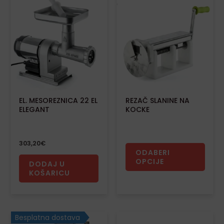
ima
više
varija
Opcij
se
mog
odabr
EL. MESOREZNICA 22 EL
REZAČ SLANINE NA
na
ELEGANT
KOCKE
strani
proiz
303,20
€
ODABERI
OPCIJE
DODAJ U
KOŠARICU
Besplatna dostava