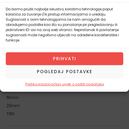
svih svojih mesnih kreacija!
Da bismo pružili najbolje iskustvo, koristimo tehnologije poput
moguče dimenzije
kolačića za čuvanje i/ili pristup informacijama o uređaju.
Suglasnost s ovim tehnologijama će nam omogućiti da
obrađujemo podatke kao što su ponašanje pri pregledavanju ili
jedinstveni ID-ovi na ovoj web stranici. Nepristanak ili povlačenje
3mm
suglasnosti može negativno utjecati na određene karakteristike i
funkcije.
4.5mm
6mm
8mm
PRIHVATI
10mm
POGLEDAJ POSTAVKE
12mm
14mm
Politika kolačića
Opći uvjeti o zaštiti podataka
16mm
18mm
20mm
TRIS