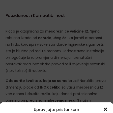
Pouzdanost i Kompatibilnost
Ploča je dizajnirana za
mesoreznice veličine 12
. Njena
robusna izrada od
nehrđajućeg čelika
jamči otpornost
na hrđu, koroziju i visoke standarde higijenske sigurnosti,
što je ključno pri radu s hranom. Jednostavna instalacija
omogućuje brzu promjenu dimenzija i trenutačni
nastavak rada, bez obzira provodite li mljevenje sezonski
(npr. kolinje) ili redovito.
Odaberite kvalitetu koja se sama brusi!
Naručite pravu
dimenziju ploče od
INOX čelika
za vašu mesoreznicu 12
već danas i iskusite razliku koju donosi profesionalna
oprema pri
preciznom mljevenju mesa
. S našim
pločama postići ćete
savršenu teksturu
i poboljšati okus
Upravljajte pristankom