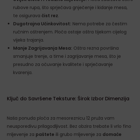
rubove rupa, što sprječava gnječenje i kidanje mesa,
te osigurava
čist rez
.
Dugotrajna Učinkovitost:
Nema potrebe za čestim
ručnim oštrenjem. Ploča ostaje oštra tijekom cijelog
vijeka trajanja.
Manje Zagrijavanja Mesa:
Oštra rezna površina
smanjuje trenje, a time i zagrijavanje mesa, što je
presudno za očuvanje kvalitete i sprječavanje
kvarenja.
Ključ do Savršene Teksture: Širok Izbor Dimenzija
Naša ponuda ploča za mesoreznicu 12 pruža vam
neusporedivu prilagodljivost. Bez obzira trebate li vrlo fino
mljevenje za
paštete
ili grubo mljevenje za
domaće