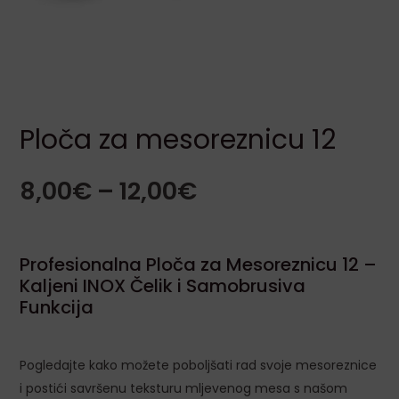
LE
Ploča za mesoreznicu 12
8,00
€
–
12,00
€
LE
Profesionalna Ploča za Mesoreznicu 12 –
Kaljeni INOX Čelik i Samobrusiva
LE
Funkcija
LE
Pogledajte kako možete poboljšati rad svoje mesoreznice
i postići savršenu teksturu mljevenog mesa s našom