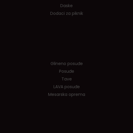
Daske
Dodaci za piknik
Tvrtka
Glineno posuđe
Posuđe
Tave
LAVA posuđe
Mesarska oprema
Info