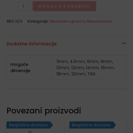
DODAJ U KOŠARICU
SKU:
N/A
Kategorije:
Mesarska oprema
,
Mesoreznice
Dodatne informacije
3mm, 4.5mm, 6mm, 8mm,
moguče
10mm, 12mm, 14mm, 16mm,
dimenzije
18mm, 20mm, TRIS
Povezani proizvodi
Besplatna dostava
Besplatna dostava
Ovaj
proiz