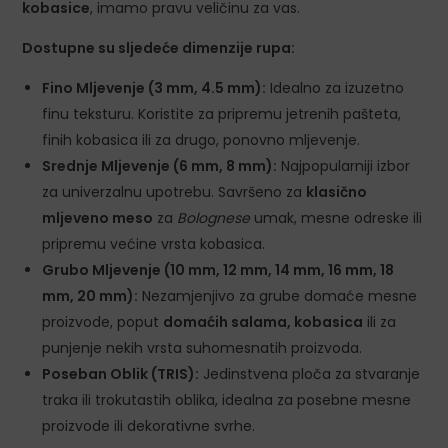
kobasice
, imamo pravu veličinu za vas.
Dostupne su sljedeće dimenzije rupa:
Fino Mljevenje (3 mm, 4.5 mm):
Idealno za izuzetno
finu teksturu. Koristite za pripremu jetrenih pašteta,
finih kobasica ili za drugo, ponovno mljevenje.
Srednje Mljevenje (6 mm, 8 mm):
Najpopularniji izbor
za univerzalnu upotrebu. Savršeno za
klasično
mljeveno meso
za
Bolognese
umak, mesne odreske ili
pripremu većine vrsta kobasica.
Grubo Mljevenje (10 mm, 12 mm, 14 mm, 16 mm, 18
mm, 20 mm):
Nezamjenjivo za grube domaće mesne
proizvode, poput
domaćih salama, kobasica
ili za
punjenje nekih vrsta suhomesnatih proizvoda.
Poseban Oblik (TRIS):
Jedinstvena ploča za stvaranje
traka ili trokutastih oblika, idealna za posebne mesne
proizvode ili dekorativne svrhe.