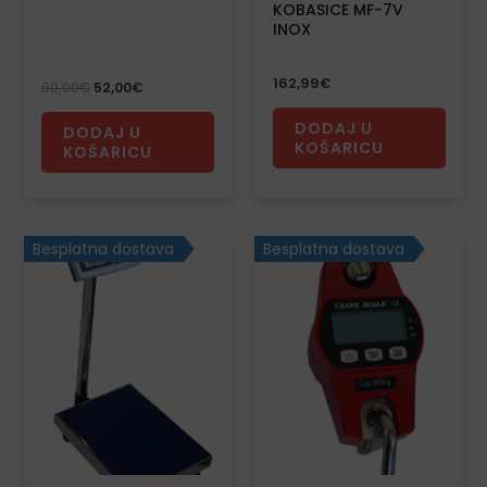
KOBASICE MF-7V
INOX
162,99
€
60,00
€
52,00
€
DODAJ U
DODAJ U
KOŠARICU
KOŠARICU
Besplatna dostava
Besplatna dostava