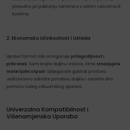
presudno pri pakiranju namirnica s oštrim rubovima ili
kostima.
2. Ekonomska Učinkovitost i Ušteda
Upravo format role omogućuje
prilagodljivost i
prihranek
. Sami krojite duljinu vrećice, čime
smanjujete
materijalni otpad
i izbjegavate gubitak prostora.
Jednostavno odrežite potrebnu duljinu i zavarite dno
pomoću vašeg vakuumskog aparata.
Univerzalna Kompatibilnost i
Višenamjenska Uporaba