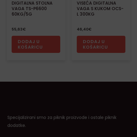
DIGITALNA STOLNA
VISEĆA DIGITALNA
VAGA TS-P6600
VAGA S KUKOM OCS-
60KG/5G
L 300KG
55,63
€
46,40
€
DODAJ U
DODAJ U
KOŠARICU
KOŠARICU
Specijalizirani smo za piknik proizvode i ostale piknik
dodatke.