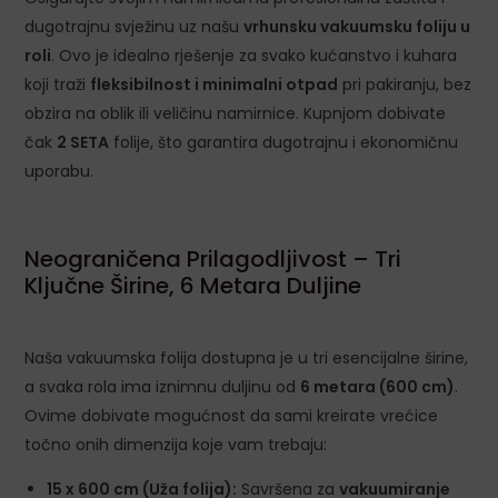
LE
dugotrajnu svježinu uz našu
vrhunsku vakuumsku foliju u
roli
. Ovo je idealno rješenje za svako kućanstvo i kuhara
koji traži
fleksibilnost i minimalni otpad
pri pakiranju, bez
obzira na oblik ili veličinu namirnice. Kupnjom dobivate
čak
2 SETA
folije, što garantira dugotrajnu i ekonomičnu
uporabu.
Neograničena Prilagodljivost – Tri
Ključne Širine, 6 Metara Duljine
Naša vakuumska folija dostupna je u tri esencijalne širine,
a svaka rola ima iznimnu duljinu od
6 metara (600 cm)
.
Ovime dobivate mogućnost da sami kreirate vrećice
točno onih dimenzija koje vam trebaju:
15 x 600 cm (Uža folija):
Savršena za
vakuumiranje