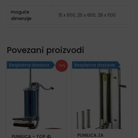
moguče
15 x 600, 20 x 600, 28 x 600
dimenzije
Povezani proizvodi
Izvorna
Trenutna
Besplatna dostava
Besplatna dostava
-13%
cijena
cijena
bila
je:
je:
52,00€.
60,00€.
PUNILICA ZA
PUNILICA – TOP 4L