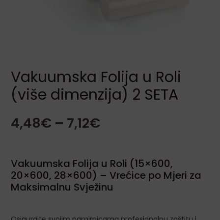
LE
Vakuumska Folija u Roli
(više dimenzija) 2 SETA
4,48
€
–
7,12
€
LE
LE
Vakuumska Folija u Roli (15×600,
20×600, 28×600) – Vrećice po Mjeri za
Maksimalnu Svježinu
LE
Osigurajte svojim namirnicama profesionalnu zaštitu i