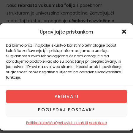
Naša
rebrasta vakuumska folija
s posebnom
strukturom je univerzalno kompatibilna. Zahvaljujući
rebrastoj teksturi, omogućuje
učinkovito izvlačenje
zraka
i savršeno funkcionira sa
svim standardnim
Upravljajte pristankom
vakuumskim aparatima
i varilicama folije (uključujući
Status, Gorenje, Laica i dr.).
Da bismo pružili najbolje iskustvo, koristimo tehnologije poput
kolačića za čuvanje i/ili pristup informacijama o uređaju.
Folija je
zdravstveno ispravna (BPA Free)
i izuzetno
Suglasnost s ovim tehnologijama će nam omogućiti da
obrađujemo podatke kao što su ponašanje pri pregledavanju ili
svestrana:
jedinstveni ID-ovi na ovoj web stranici. Nepristanak ili povlačenje
suglasnosti može negativno utjecati na određene karakteristike i
Sous Vide Kuhanje:
Apsolutno sigurna za kuhanje u
funkcije.
vodi pri niskim temperaturama.
Zamrzavanje:
Idealna za dugoročno
čuvanje
PRIHVATI
namirnica u zamrzivaču
.
Zagrijavanje:
Sigurna za korištenje u mikrovalnoj
POGLEDAJ POSTAVKE
pećnici (uz obavezno probijanje prije zagrijavanja).
Politika kolačića
Opći uvjeti o zaštiti podataka
Naručite odmah 2 SETA
vakuumske folije (15 cm, 20 cm i