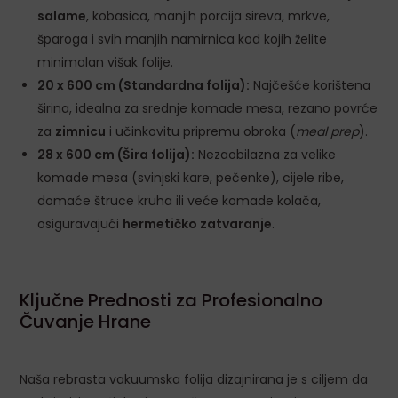
salame
, kobasica, manjih porcija sireva, mrkve,
šparoga i svih manjih namirnica kod kojih želite
minimalan višak folije.
20 x 600 cm (Standardna folija):
Najčešće korištena
širina, idealna za srednje komade mesa, rezano povrće
za
zimnicu
i učinkovitu pripremu obroka (
meal prep
).
28 x 600 cm (Šira folija):
Nezaobilazna za velike
komade mesa (svinjski kare, pečenke), cijele ribe,
domaće štruce kruha ili veće komade kolača,
osiguravajući
hermetičko zatvaranje
.
Ključne Prednosti za Profesionalno
Čuvanje Hrane
Naša rebrasta vakuumska folija dizajnirana je s ciljem da