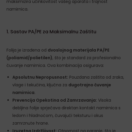
maksimizira učinkovitost vašeg aparata i trajnost
namirnica.
1. Sastav PA/PE za Maksimalnu Zaštitu
Folija je izrađena od
dvoslojnog materijala PA/PE
(poliamid/polietilen)
, što je standard za profesionalno
čuvanje namirnica. Ova kombinacija osigurava:
Apsolutnu Nepropusnost:
Pouzdana zaštita od zraka,
vlage i tekućina, ključna za
dugotrajno čuvanje
namirnica
.
Prevencija Opekotina od Zamrzavanja:
Visoka
debljina folije sprječava direktan kontakt namirnica s
ledom i hladnoćom, čuvajući teksturu i okus
zamrznute hrane.
Izuzetna Izdržljivost:
Otpornost na paranje, što je