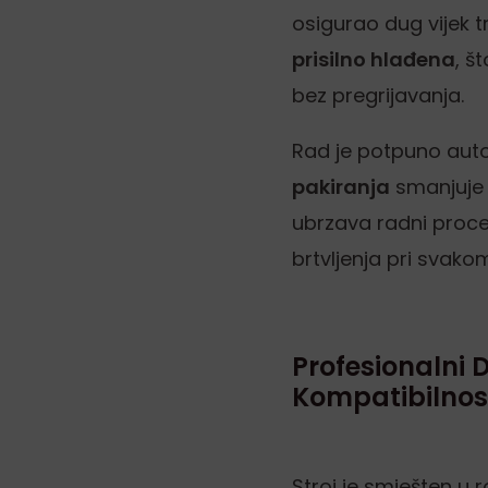
osigurao dug vijek t
prisilno hlađena
, š
bez pregrijavanja.
Rad je potpuno aut
pakiranja
smanjuje 
ubrzava radni proces
brtvljenja pri svako
Profesionalni D
Kompatibilnos
Stroj je smješten u