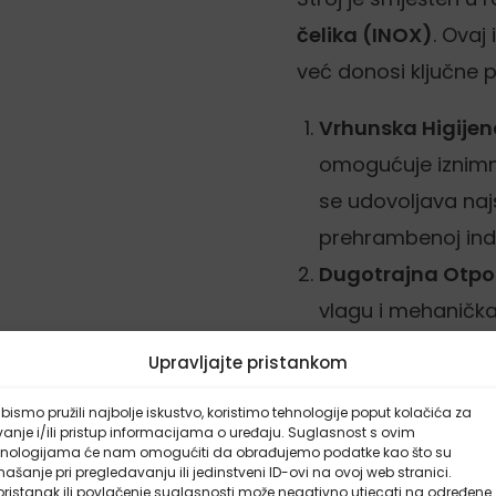
čelika (INOX)
. Ovaj
već donosi ključne p
Vrhunska Higijen
omogućuje iznimno
se udovoljava na
prehrambenoj indus
Dugotrajna Otpo
vlagu i mehanička
dugogodišnju inves
Upravljajte pristankom
Ključna prednost: U
bismo pružili najbolje iskustvo, koristimo tehnologije poput kolačića za
anje i/ili pristup informacijama o uređaju. Suglasnost s ovim
hnologijama će nam omogućiti da obrađujemo podatke kao što su
VACUM MATIC 43 INO
ašanje pri pregledavanju ili jedinstveni ID-ovi na ovoj web stranici.
ristanak ili povlačenje suglasnosti može negativno utjecati na određene