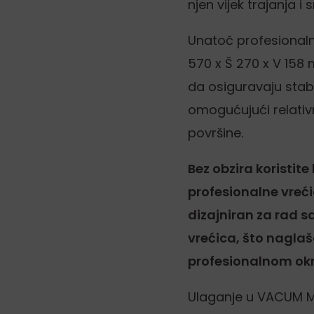
njen vijek trajanja 
Unatoč profesionaln
570 x Š 270 x V 158 
da osiguravaju stab
omogućujući relativ
površine.
Bez obzira koristite 
profesionalne vreć
dizajniran za rad 
vrećica, što nagla
profesionalnom okr
Ulaganje u VACUM M