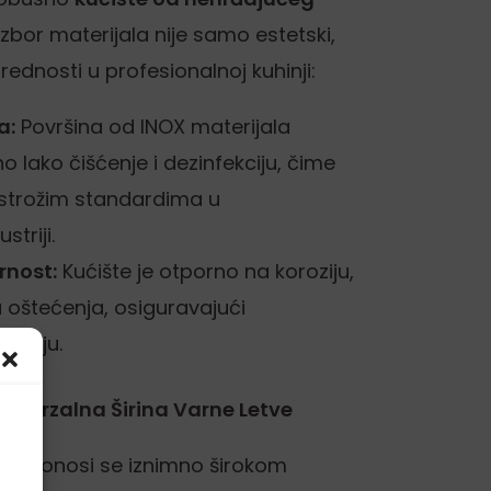
 izbor materijala nije samo estetski,
rednosti u profesionalnoj kuhinji:
a:
Površina od INOX materijala
 lako čišćenje i dezinfekciju, čime
jstrožim standardima u
triji.
rnost:
Kućište je otporno na koroziju,
 oštećenja, osiguravajući
ticiju.
niverzalna Širina Varne Letve
X ponosi se iznimno širokom