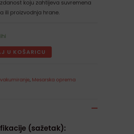
ouzdanost koju zahtijeva suvremena
a ili proizvodnja hrane.
ihi
J U KOŠARICU
 vakumiranje
,
Mesarska oprema
fikacije (sažetak):