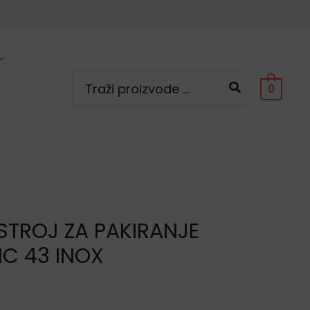
Search
0
for:
STROJ ZA PAKIRANJE
C 43 INOX