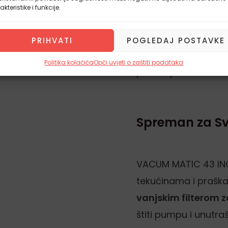
varnom letvom koj
akteristike i funkcije.
omogućuje pakiranj
cijele ribe ili većeg
PRIHVATI
POGLEDAJ POSTAVKE
čime se drastično 
Politika kolačića
Opći uvjeti o zaštiti podataka
pakiranja.
Spreman za S
VACUM MATIC 43 INO
tekućinama i praška
vanjskim filterom z
štiti pumpu i unutra