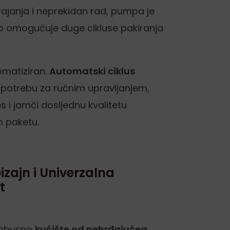
rajanja i neprekidan rad, pumpa je
to omogućuje duge cikluse pakiranja
omatiziran.
Automatski ciklus
potrebu za ručnim upravljanjem,
 i jamči dosljednu kvalitetu
m paketu.
izajn i Univerzalna
t
 robusno
kućište od nehrđajućeg