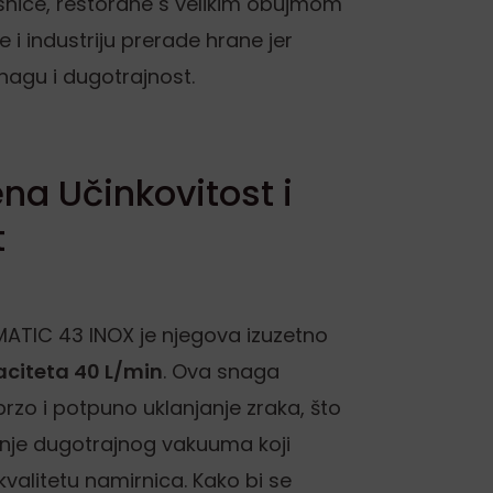
snice, restorane s velikim obujmom
e i industriju prerade hrane jer
nagu i dugotrajnost.
na Učinkovitost i
t
ATIC 43 INOX je njegova izuzetno
citeta 40 L/min
. Ova snaga
rzo i potpuno uklanjanje zraka, što
zanje dugotrajnog vakuuma koji
 kvalitetu namirnica. Kako bi se