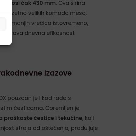
a iznosi čak 430 mm
. Ova širina
e izuzetno velikih komada mesa,
 broja manjih vrećica istovremeno,
povećava dnevna efikasnost
vakodnevne Izazove
X pouzdan je i kod rada s
stim česticama. Opremljen je
a praškaste čestice i tekućine
, koji
šnjost stroja od oštećenja, produljuje