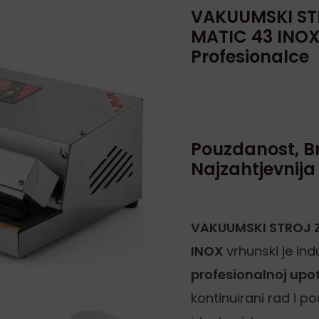
VACUM
VAKUUMSKI ST
MATIC 43 INOX:
MATIC
Profesionalce
43
INOX
količina
Pouzdanost, Br
Najzahtjevnij
VAKUUMSKI STROJ 
INOX
vrhunski je indu
profesionalnoj upo
kontinuirani rad i p