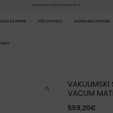
Besplatna dostava iznad 50 €
VODI ZA PIKNIK
PEĆI ZA PIZZU
KUHINJSKO POSUĐE
TAKT
VAKUUMSKI 
VAKUUMSKI
VACUM MATI
STROJ
ZA
559,20
€
PAKIRANJE