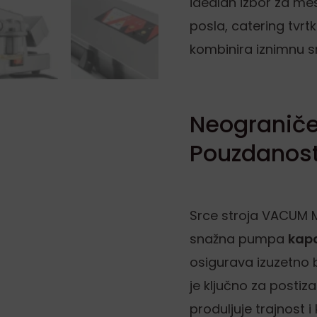
idealan izbor za me
posla, catering tvrtk
kombinira iznimnu s
Neograniče
Pouzdanos
Srce stroja VACUM M
snažna pumpa
kapa
osigurava izuzetno b
je ključno za posti
produljuje trajnost i