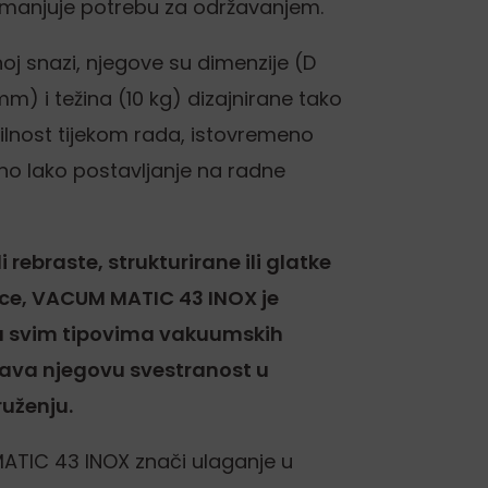
i smanjuje potrebu za održavanjem.
oj snazi, njegove su dimenzije (D
mm) i težina (10 kg) dizajnirane tako
ilnost tijekom rada, istovremeno
no lako postavljanje na radne
li rebraste, strukturirane ili glatke
ice, VACUM MATIC 43 INOX je
sa svim tipovima vakuumskih
šava njegovu svestranost u
uženju.
ATIC 43 INOX znači ulaganje u