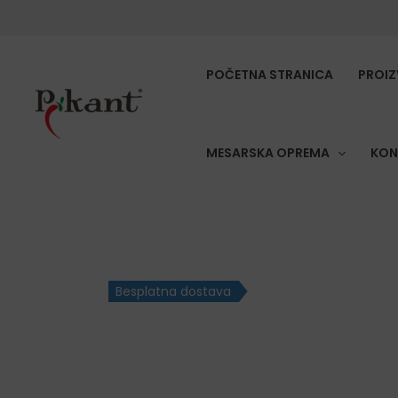
Skip
to
content
POČETNA STRANICA
PROIZ
MESARSKA OPREMA
KON
Besplatna dostava