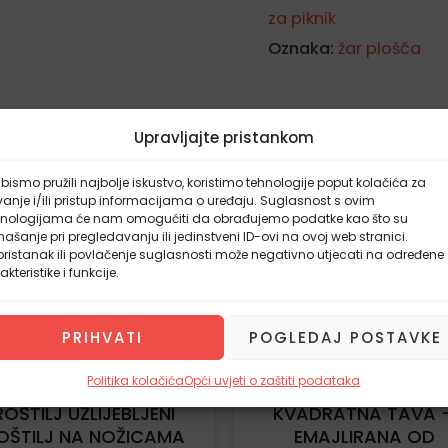
za piknik
Oznaka:
žar plošča
Upravljajte pristankom
latna dostava
bismo pružili najbolje iskustvo, koristimo tehnologije poput kolačića za
anje i/ili pristup informacijama o uređaju. Suglasnost s ovim
hnologijama će nam omogućiti da obrađujemo podatke kao što su
ašanje pri pregledavanju ili jedinstveni ID-ovi na ovoj web stranici.
ristanak ili povlačenje suglasnosti može negativno utjecati na određene
akteristike i funkcije.
PRIHVATI
POGLEDAJ POSTAVKE
Politika kolačića
Opći uvjeti o zaštiti podataka
ROŠTILJ UŽLIJEBLJENI
KVADRATNA TAVA 
OŠTILJ NA NOŽICAMA
EMAJLIRANA OD