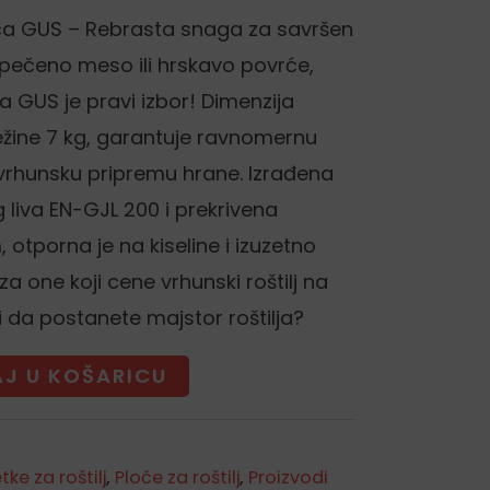
loča GUS – Rebrasta snaga za savršen
 pečeno meso ili hrskavo povrće,
ča GUS je pravi izbor! Dimenzija
žine 7 kg, garantuje ravnomernu
 vrhunsku pripremu hrane. Izrađena
 liva EN-GJL 200 i prekrivena
 otporna je na kiseline i izuzetno
a one koji cene vrhunski roštilj na
da postanete majstor roštilja?
J U KOŠARICU
tke za roštilj
,
Ploče za roštilj
,
Proizvodi