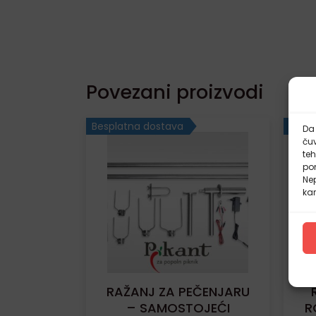
Povezani proizvodi
Besplatna dostava
Besp
Da 
čuv
te
pon
Nep
kar
RAŽANJ ZA PEČENJARU
– SAMOSTOJEĆI
R