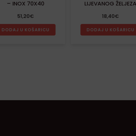
– INOX 70X40
LIJEVANOG ŽELJEZ
51,20
€
18,40
€
DODAJ U KOŠARICU
DODAJ U KOŠARICU
Shop
Tvrtka