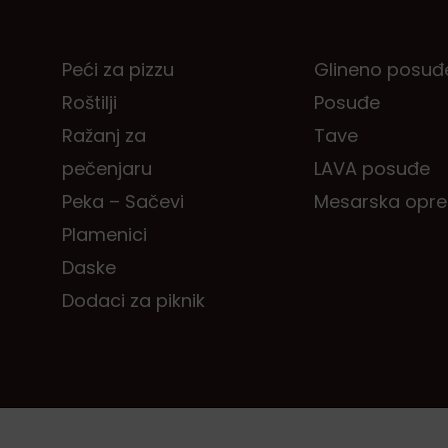
Peći za pizzu
Glineno posuđ
Roštilji
Posuđe
Ražanj za
Tave
pečenjaru
LAVA posuđe
Peka – Sačevi
Mesarska opr
Plamenici
Daske
Dodaci za piknik