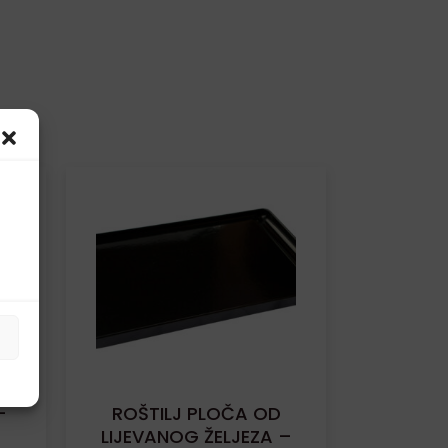
–
ROŠTILJ PLOČA OD
LIJEVANOG ŽELJEZA –