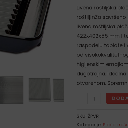
željeza
Livena roštiljska p
-
roštilj!nZa savršeno
GUS
livena roštiljska plo
-
422x402x55 mm i te
rebrasta
raspodelu toplote i
količina
od visokokvalitetnog
higijenskim emajlom,
dugotrajna. Idealna z
otvorenom. Spremni 
DODA
SKU:
ŽPVR
Kategorije:
Ploče i reše