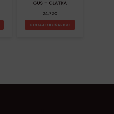
A
GUS – GLATKA
24,72
€
DODAJ U KOŠARICU
Info