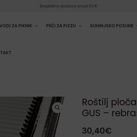
Besplatna dostava iznad 50 €
VODI ZA PIKNIK
PEĆI ZA PIZZU
KUHINJSKO POSUĐE
TAKT
Roštilj ploč
Roštilj
GUS – rebra
ploča
od
30,40
€
lijevanog