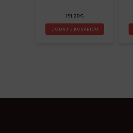
191,20
€
DODAJ U KOŠARICU