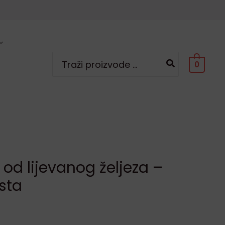
Search
0
for:
a od lijevanog željeza –
sta